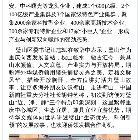
安、中科曙光等龙头企业，建成1个600亿级、2个
100亿级产业集群及3个国家级特色产业集群，聚
集2000余家科技型企业、400余家高新技术企业、
300余家专精特新企业和17家“小巨人”企业，形成
产业与创新双向赋能的强劲态势。
璧山区委书记江志斌在致辞中表示，璧山作为
重庆向西发展首站，枕山临水、融古汇今，兼具
山水颜值、人文底蕴、产业实力与开放格局，期
盼海外华媒侨领用镜头捕捉灵秀之美、定格文脉
风华、描绘开放胸怀，全方位讲好活力璧山故
事，让更多海外朋友认识璧山、走进璧山。中国
新闻社重庆分社社长胡钟艺称，初次到访便对璧
山“近、净、静”三个特质印象深刻，这里紧邻重
庆中心城区、生态宜居、兼具宜业宜游优势，期
待华文媒体向世界讲述璧山“生态优先、科创引
领”的发展故事，也欢迎侨领发掘合作商机。