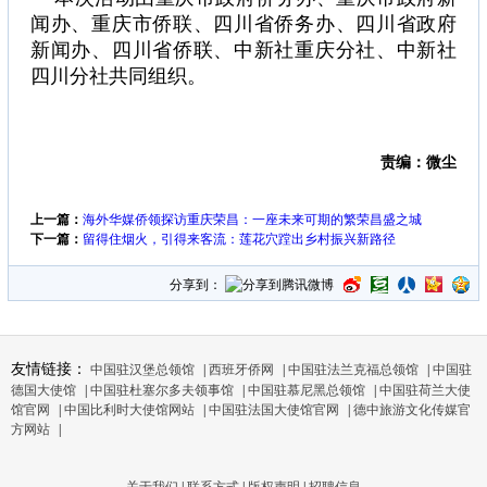
闻办、重庆市侨联、四川省侨务办、四川省政府
新闻办、四川省侨联、中新社重庆分社、中新社
四川分社共同组织。
责编：微尘
上一篇：
海外华媒侨领探访重庆荣昌：一座未来可期的繁荣昌盛之城
下一篇：
留得住烟火，引得来客流：莲花穴蹚出乡村振兴新路径
分享到：
友情链接：
中国驻汉堡总领馆
|
西班牙侨网
|
中国驻法兰克福总领馆
|
中国驻
德国大使馆
|
中国驻杜塞尔多夫领事馆
|
中国驻慕尼黑总领馆
|
中国驻荷兰大使
馆官网
|
中国比利时大使馆网站
|
中国驻法国大使馆官网
|
德中旅游文化传媒官
方网站
|
关于我们
|
联系方式
|
版权声明
|
招聘信息