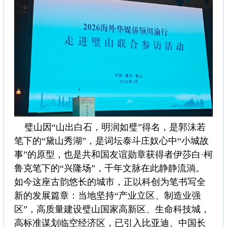
璧山因“山出白石，明润如璧”得名，是郭沫若
笔下的“黛山秀湖”，是词坛泰斗庄奴心中“小城故
事”的原型，也是共和国友谊勋章获得者伊莎白·柯
鲁克笔下的“兴隆场”，千年文脉在此静静流淌。
如今这座古韵悠长的城市，正以科创为笔书写全
新的发展篇章：当地坚持“产业立区、制造业强
区”，高质量建设璧山国家高新区、生命科技城，
高标准谋划临空经济区，已引入比亚迪、中国长