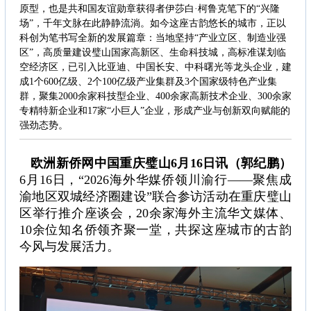
原型，也是共和国友谊勋章获得者伊莎白·柯鲁克笔下的“兴隆
场”，千年文脉在此静静流淌。如今这座古韵悠长的城市，正以
科创为笔书写全新的发展篇章：当地坚持“产业立区、制造业强
区”，高质量建设璧山国家高新区、生命科技城，高标准谋划临
空经济区，已引入比亚迪、中国长安、中科曙光等龙头企业，建
成1个600亿级、2个100亿级产业集群及3个国家级特色产业集
群，聚集2000余家科技型企业、400余家高新技术企业、300余家
专精特新企业和17家“小巨人”企业，形成产业与创新双向赋能的
强劲态势。
欧洲新侨网中国重庆璧山6月16日讯（郭纪鹏）
6月16日，“2026海外华媒侨领川渝行——聚焦成
渝地区双城经济圈建设”联合参访活动在重庆璧山
区举行推介座谈会，20余家海外主流华文媒体、
10余位知名侨领齐聚一堂，共探这座城市的古韵
今风与发展活力。