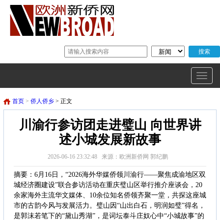
首页
>
侨人侨乡
> 正文
川渝行参访团走进璧山 向世界讲
述小城发展新故事
2026-06-16 23:32:48 来源：欧洲新侨网 郭纪鹏
摘要：6月16日，“2026海外华媒侨领川渝行——聚焦成渝地区双
城经济圈建设”联合参访活动在重庆璧山区举行推介座谈会，20
余家海外主流华文媒体、10余位知名侨领齐聚一堂，共探这座城
市的古韵今风与发展活力。璧山因“山出白石，明润如璧”得名，
是郭沫若笔下的“黛山秀湖”，是词坛泰斗庄奴心中“小城故事”的