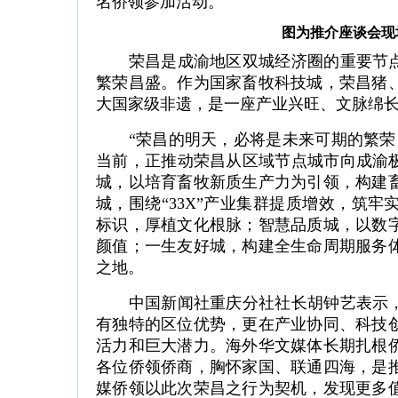
名侨领参加活动。
图为推介座谈会现
荣昌是成渝地区双城经济圈的重要节点城
繁荣昌盛。作为国家畜牧科技城，荣昌猪
大国家级非遗，是一座产业兴旺、文脉绵
“荣昌的明天，必将是未来可期的繁荣昌
当前，正推动荣昌从区域节点城市向成渝极
城，以培育畜牧新质生产力为引领，构建
城，围绕“33X”产业集群提质增效，筑
标识，厚植文化根脉；智慧品质城，以数
颜值；一生友好城，构建全生命周期服务
之地。
中国新闻社重庆分社社长胡钟艺表示，荣
有独特的区位优势，更在产业协同、科技
活力和巨大潜力。海外华文媒体长期扎根
各位侨领侨商，胸怀家国、联通四海，是
媒侨领以此次荣昌之行为契机，发现更多