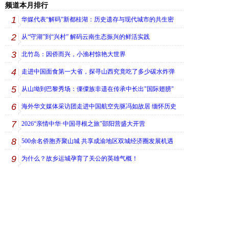
频道本月排行
1
华媒代表“解码”新都桂湖：历史遗存与现代城市的共生密
2
从“守湖”到“兴村” 解码云南生态振兴的鲜活实践
3
北竹岛：因侨而兴，小渔村惊艳大世界
4
走进中国面食第一大省，探寻山西究竟吃了多少碳水炸弹
5
从山坳到巴黎秀场：傈僳族非遗在传承中长出"国际翅膀"
6
海外华文媒体采访团走进中国航空先驱冯如故居 缅怀历史
7
2026“亲情中华·中国寻根之旅”邵阳营盛大开营
8
500余名侨胞齐聚山城 共享成渝地区双城经济圈发展机遇
9
为什么？故乡运城孕育了关公的英雄气概！