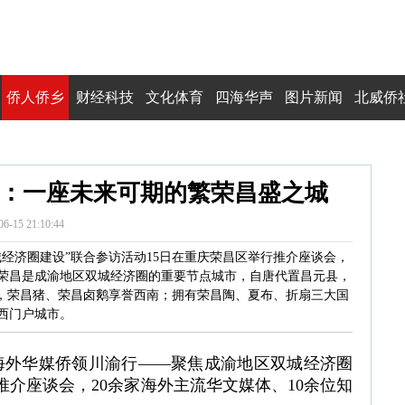
侨人侨乡
财经科技
文化体育
四海华声
图片新闻
北威侨
：一座未来可期的繁荣昌盛之城
06-15 21:10:44
城经济圈建设”联合参访活动15日在重庆荣昌区举行推介座谈会，
。荣昌是成渝地区双城经济圈的重要节点城市，自唐代置昌元县，
城，荣昌猪、荣昌卤鹅享誉西南；拥有荣昌陶、夏布、折扇三大国
西门户城市。
26海外华媒侨领川渝行——聚焦成渝地区双城经济圈
推介座谈会，20余家海外主流华文媒体、10余位知