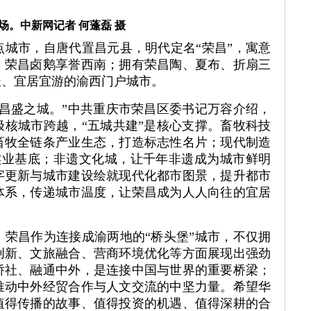
场。中新网记者 何蓬磊 摄
市，自唐代置昌元县，明代定名“荣昌”，寓意
、荣昌卤鹅享誉西南；拥有荣昌陶、夏布、折扇三
长、宜居宜游的渝西门户城市。
盛之城。”中共重庆市荣昌区委书记万容介绍，
核城市跨越，“五城共建”是核心支撑。畜牧科技
畜牧全链条产业生态，打造标志性名片；现代制造
牢实业基底；非遗文化城，让千年非遗成为城市鲜明
字更新与城市建设绘就现代化都市图景，提升都市
体系，传递城市温度，让荣昌成为人人向往的宜居
昌作为连接成渝两地的“桥头堡”城市，不仅拥
创新、文旅融合、营商环境优化等方面展现出强劲
侨社、融通中外，是连接中国与世界的重要桥梁；
推动中外经贸合作与人文交流的中坚力量。希望华
值得传播的故事、值得投资的机遇、值得深耕的合