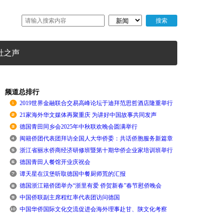
社之声
频道总排行
2019世界金融联合交易高峰论坛于迪拜范思哲酒店隆重举行
21家海外华文媒体再聚重庆 为讲好中国故事共同发声
德国青田同乡会2025年中秋联欢晚会圆满举行
闽籍侨团代表团拜访全国人大华侨委：共话侨胞服务新篇章
浙江省丽水侨商经济研修班暨第十期华侨企业家培训班举行
德国青田人餐馆开业庆祝会
谭天星在汉堡听取德国中餐厨师荒的汇报
德国浙江籍侨团举办“浙里有爱 侨贺新春”春节慰侨晚会
中国侨联副主席程红率代表团访问德国
中国华侨国际文化交流促进会海外理事赴甘、陕文化考察