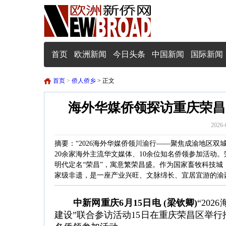
首页
欧洲新闻
今日头条
中国新闻
国际新闻
首页
>
侨人侨乡
> 正文
海外华媒侨领探访重庆荣昌
2026-
摘要：“2026海外华媒侨领川渝行——聚焦成渝地区双
20余家海外主流华文媒体、10余位知名侨领参加活动
明代定名“荣昌”，寓意繁荣昌盛。作为国家畜牧科技
家级非遗，是一座产业兴旺、文脉绵长、宜居宜游的渝
中新网重庆6月15日电 (梁钦卿)
“20
建设”联合参访活动15日在重庆荣昌区举行