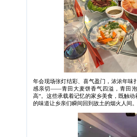
年会现场张灯结彩、喜气盈门，浓浓年味
感亲切——青田大麦饼香气四溢，青田泡
高”。这些承载着记忆的家乡美食，既触动
的味道让乡亲们瞬间回到故土的烟火人间