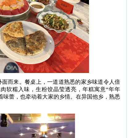
扑面而来。餐桌上，一道道熟悉的家乡味道令人倍
肉软糯入味，生粉饺晶莹透亮，年糕寓意“年年
着味蕾，也牵动着大家的乡情。在异国他乡，熟悉
。