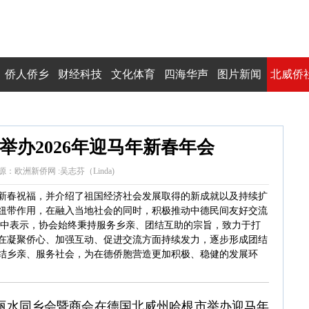
侨人侨乡
财经科技
文化体育
四海华声
图片新闻
北威侨
举办2026年迎马年新春年会
:41 来源：欧洲新侨网 :吴志芬（Linda)
新春祝福，并介绍了祖国经济社会发展取得的新成就以及持续扩
纽带作用，在融入当地社会的同时，积极推动中德民间友好交流
辞中表示，协会始终秉持服务乡亲、团结互助的宗旨，致力于打
在凝聚侨心、加强互动、促进交流方面持续发力，逐步形成团结
结乡亲、服务社会，为在德侨胞营造更加积极、稳健的发展环
德国丽水同乡会暨商会在德国北威州哈根市举办迎马年