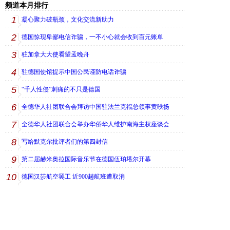
频道本月排行
1
凝心聚力破瓶颈，文化交流新助力
2
德国惊现卑鄙电信诈骗，一不小心就会收到百元账单
3
驻加拿大大使看望孟晚舟
4
驻德国使馆提示中国公民谨防电话诈骗
5
“千人性侵”刺痛的不只是德国
6
全德华人社团联合会拜访中国驻法兰克福总领事黄昳扬
7
全德华人社团联合会举办华侨华人维护南海主权座谈会
8
写给默克尔批评者们的第四封信
9
第二届赫米奥拉国际音乐节在德国伍珀塔尔开幕
10
德国汉莎航空罢工 近900趟航班遭取消