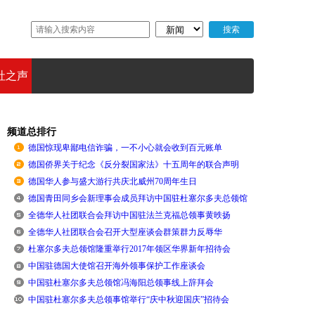
社之声
频道总排行
德国惊现卑鄙电信诈骗，一不小心就会收到百元账单
德国侨界关于纪念《反分裂国家法》十五周年的联合声明
德国华人参与盛大游行共庆北威州70周年生日
德国青田同乡会新理事会成员拜访中国驻杜塞尔多夫总领馆
全德华人社团联合会拜访中国驻法兰克福总领事黄昳扬
全德华人社团联合会召开大型座谈会群策群力反辱华
杜塞尔多夫总领馆隆重举行2017年领区华界新年招待会
中国驻德国大使馆召开海外领事保护工作座谈会
中国驻杜塞尔多夫总领馆冯海阳总领事线上辞拜会
中国驻杜塞尔多夫总领事馆举行“庆中秋迎国庆”招待会