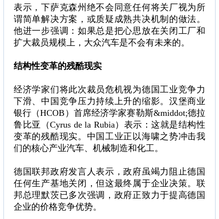
表示，下萨克森州绝不会同意任何将关厂视为所
谓简单解决方案，或质疑成熟共决机制的做法。
他进一步强调：如果总是把心思放在关闭工厂和
扩大裁员规模上，大众汽车是不会有未来的。
结构性变革的残酷现实
经济学家们将此次裁员危机视为德国工业竞争力
下滑、中国竞争压力持续上升的缩影。汉堡商业
银行（HCOB）首席经济学家赛勒斯&middot;德拉
鲁比亚（Cyrus de la Rubia）表示：这就是结构性
变革的残酷现实。中国工业正以海啸之势冲击我
们的核心产业汽车、机械制造和化工。
德国联邦政府发言人表示，政府虽竭力阻止德国
任何生产基地关闭，但这最终属于企业决策。联
邦总理默茨已多次强调，政府正致力于提高德国
企业的价格竞争优势。