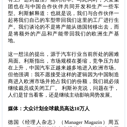
团也在与中国合作伙伴共同开发和生产一些车
型。利斯解释道：也就是说，我们与合作伙伴一
起将我们自己的车型带回我们这里的工厂进行生
产。我们谈论的不是将产能从德国转移出去，而
是将额外的产品和产能带回我们的欧洲生产基
地。
这一想法的提出，源于汽车行业当前所处的困难
局面。利斯指出，市场规模在萎缩，竞争压力却
在上升，中国汽车正越来越多地进入欧洲市场。
但他强调：我不愿接受这样的逻辑因为中国制造
商进入欧洲市场并抢占我们的份额，我们就必须
继续裁员或关闭工厂。 利斯补充说，问题在于，
人们是甘当看客，还是继续主动影响局势发展。
媒体：大众计划全球裁员高达10万人
德国《经理人杂志》（Manager Magazin）周五