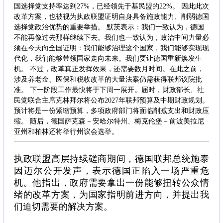
国选择党支持率达到27%，已经领先于基民盟的22%。 因此此次
改革方案，也被视为执政联盟证明自身具备施政能力、削弱德国
选择党政治优势的重要举措。 默茨表示：我们一致认为，德国
不能再像过去那样继续下去。我们也一致认为，政治中间力量必
须在今天向全国证明：我们能够治理这个国家，我们能够实现现
代化，我们能够带领国家走向未来。我们要让德国重新焕发生
机。 不过，改革真正发挥效果，还需要数月时间。在此之前，
涉及养老金、医保和税收改革的大量法案仍需获得联邦议院批
准。 下一阶段工作最快将于下周一展开。届时，财政部长、社
民党联合主席克林拜尔将公布2027年联邦预算及中期财政规划。
预计将是一份紧缩预算，多项政府部门将面临削减支出和财政压
缩。 随后，德国萨克森－安哈尔特州、梅克伦堡－前波美拉尼
亚州和柏林还将举行州议会选举。
执政联盟高层持续磋商期间，德国联邦总统施泰
因迈尔公开发声，表示德国正陷入一场严重危
机。他指出，政府需要拿出一份能够扭转公众情
绪的改革方案，为国家指明前进方向，并提出我
们迫切需要的解决方案。