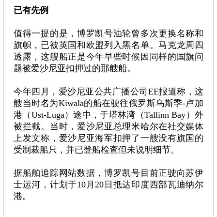
已有先例
值得一提的是，博罗凯号油轮曾多次更换名称和
旗帜，已被英国和欧盟列入黑名单。马克龙周四
透露，这艘船正是今年早些时候因同样的国旗问
题被爱沙尼亚扣押过的那艘船。
今年四月，爱沙尼亚公共广播公司EE报道称，这
艘当时名为Kiwala的船在驶往俄罗斯乌斯季-卢加
港（Ust-Luga）途中，于塔林湾（Tallinn Bay）外
被拦截。当时，爱沙尼亚总理米哈尔在社交媒体
上发文称，爱沙尼亚海军扣押了一艘没有旗国的
受制裁船只，并已登船检查但未说明细节。
据船舶追踪网站数据，博罗凯号目前正驶向苏伊
士运河，计划于10月20日抵达印度西部瓦迪纳尔
港。