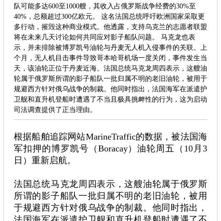
队可能多达600至1000艘，其收入占俄罗斯战争经费的30%至
40%，总额超过300亿欧元。 这名法国总统呼吁欧洲国家采取更
多行动，摧毁这种商业模式。他透露，支持乌克兰的志愿者联盟
将在未来几天讨论如何共同应对影子船队问题。 马克龙也表
示，并未排除被博罗凯号油轮与丹麦无人机入侵事件的关联。上
个月，无人机目击事件导致哥本哈哥机场一度关闭，事件发生当
天，该油轮正位于丹麦近海。法国总统马克龙周四表示，这艘油
轮属于俄罗斯所谓的影子船队一批归属不明的老旧油轮，被用于
规避西方针对俄乌战争的制裁。他同时指出，法国海军在派遣护
卫舰和直升机登船时遭遇了不当且极具挑衅性的行为，这为启动
司法调查提供了正当理由。
根据船舶追踪网站MarineTraffic的数据，被法国海
军扣押的博罗凯号（Boracay）油轮周五（10月3
日）重新启航。
法国总统马克龙周四表示，这艘油轮属于俄罗斯
所谓的影子船队一批归属不明的老旧油轮，被用
于规避西方针对俄乌战争的制裁。他同时指出，
法国海军在派遣护卫舰和直升机登船时遭遇了不