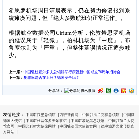
希思罗机场周日清晨表示，仍在努力修复报到系
统瘫痪问题，但「绝大多数航班仍正常运作」。
根据航空数据公司Cirium分析，伦敦希思罗机场
的延误属于「轻微」，柏林机场为「中度」，布
鲁塞尔则为「严重」，但整体延误情况正逐步减
少。
上一篇：
中国驻杜塞尔多夫总领馆举行庆祝新中国成立76周年招待会
下一篇：
犯罪率是否在上升？德国安全吗？
分享到：
友情链接：
中国驻汉堡总领馆
|
西班牙侨网
|
中国驻法兰克福总领馆
|
中国驻
德国大使馆
|
中国驻杜塞尔多夫领事馆
|
中国驻慕尼黑总领馆
|
中国驻荷兰大使
馆官网
|
中国比利时大使馆网站
|
中国驻法国大使馆官网
|
德中旅游文化传媒官
方网站
|