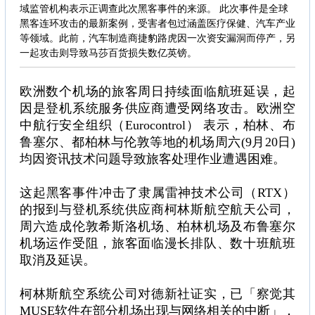
域监管机构表示正调查此次黑客事件的来源。 此次事件是全球
黑客连环攻击的最新案例，受害者包过涵盖医疗保健、汽车产业
等领域。此前，汽车制造商捷豹路虎因一次资安漏洞而停产，另
一起攻击则导致马莎百货损失数亿英镑。
欧洲数个机场的旅客周日持续面临航班延误，起
因是登机系统服务供应商遭受网络攻击。欧洲空
中航行安全组织（Eurocontrol） 表示，柏林、布
鲁塞尔、都柏林与伦敦等地的机场周六(9月20日)
均因资讯技术问题导致旅客处理作业遭遇困难。
这起黑客事件冲击了隶属雷神技术公司（RTX）
的报到与登机系统供应商柯林斯航空航天公司，
周六造成伦敦希斯洛机场、柏林机场及布鲁塞尔
机场运作受阻，旅客面临漫长排队、数十班航班
取消及延误。
柯林斯航空系统公司对德新社证实，已「察觉其
MUSE软件在部分机场出现与网络相关的中断」，