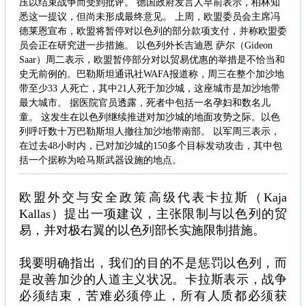
压以结束战争而受到批评。 德国政府发言人早前表示，柏林知
悉这一提议，但尚未形成最终意见。 上周，欧盟委员会主席冯
德莱恩宣布，欧盟将暂停对以色列的部分款项支付，并称欧盟委
员会正在研究进一步措施。 以色列外长吉迪恩 萨尔（Gideon
Saar）周二表示，欧盟暂停部分对以贸易优惠的举措是不恰当和
史无前例的。巴勒斯坦通讯社WAFA报道称，周三在整个加沙地
带至少33 人死亡，其中21人死于加沙城，这座城市是加沙地带
最大城市。 据医院官员透露，死者中包括一名孕妇和数名儿
童。 这发生在以色列继续推进对加沙城的地面攻势之际。以色
列呼吁数十万巴勒斯坦人撤往加沙地带南部。 以军周三表示，
在过去48小时内，已对加沙城的150多个目标发动攻击，其中包
括一个据称为哈马斯武器设施的地点。
欧盟外交与安全政策高级代表卡拉斯（Kaja
Kallas）提出一项建议，主张限制与以色列的贸
易，并对极右翼的以色列部长实施限制措施。
我要明确指出，我们的目的不是惩罚以色列，而
是改善加沙的人道主义状况。卡拉斯表示，战争
必须结束，苦难必须停止，所有人质都必须获