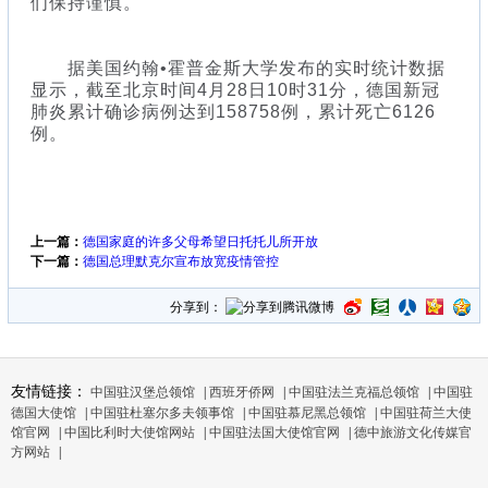
们保持谨慎。
据美国约翰•霍普金斯大学发布的实时统计数据
显示，截至北京时间4月28日10时31分，德国新冠
肺炎累计确诊病例达到158758例，累计死亡6126
例。
上一篇：
德国家庭的许多父母希望日托托儿所开放
下一篇：
德国总理默克尔宣布放宽疫情管控
分享到：
友情链接：
中国驻汉堡总领馆
|
西班牙侨网
|
中国驻法兰克福总领馆
|
中国驻
德国大使馆
|
中国驻杜塞尔多夫领事馆
|
中国驻慕尼黑总领馆
|
中国驻荷兰大使
馆官网
|
中国比利时大使馆网站
|
中国驻法国大使馆官网
|
德中旅游文化传媒官
方网站
|