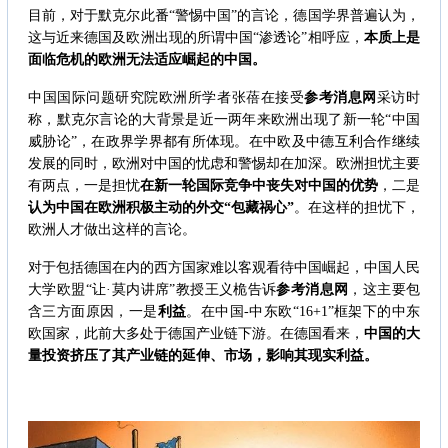
目前，对于默克尔此番“警惕中国”的言论，德国学界普遍认为，
这与近来德国及欧洲出现的所谓中国“渗透论”相呼应，
本质上是
面临危机的欧洲无法适应崛起的中国。
中国国际问题研究院欧洲所学者张蓓在接受
参考消息网
采访时
称，默克尔言论的大背景是近一两年来欧洲出现了新一轮“中国
威胁论”，在政界学界都有所体现。在中欧及中德互利合作继续
发展的同时，欧洲对中国的忧虑和警惕却在加深。欧洲担忧主要
有两点，一是担忧
在新一轮国际竞争中丧失对中国的优势
，二是
认为中国在欧洲积极主动的外交“包藏祸心”
。在这样的担忧下，
欧洲人才做出这样的言论。
对于包括德国在内的西方国家难以客观看待中国崛起，中国人民
大学欧盟“让·莫内讲席”教授王义桅告诉
参考消息网
，这主要包
含三方面原因，一是
利益
。在中国-中东欧“16+1”框架下的中东
欧国家，此前大多处于德国产业链下游。在德国看来，
中国的大
量投资挤压了其产业链的延伸、市场，影响其现实利益。