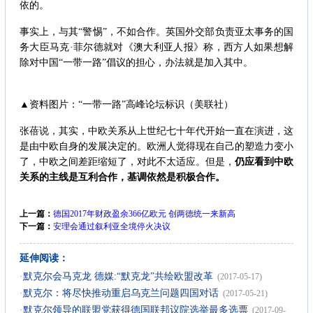
依的。
事实上，与其“警惕”，不如合作。英国外交部负责亚太事务的国
务大臣马克·菲尔德就对《澳大利亚人报》称，西方人如果想解
除对中国“一带一路”倡议的担心，办法就是加入其中。
▲资料图片：“一带一路”高峰论坛标识（美联社）
张蓓说，其实，中欧关系从上世纪七十年代开始一直在演进，这
是由中欧自身的发展决定的。欧洲人觉得现在自己的塑造力变小
了，中欧之间差距缩短了，对此不太适应。但是，
仍应看到中欧
关系的主线是互利合作，基调依然是积极合作。
上一篇：
德国2017年财政盈余366亿欧元 创两德统一来新高
下一篇：
安理会通过叙利亚全境停火决议
延伸阅读：
·
默克尔会马克龙 德媒:“默克龙”共绘欧盟改革
(2017-05-17)
·
默克尔：将尽快推动重启乌克兰问题四国对话
(2017-05-21)
·
默克尔领导的联盟党获得德国联邦议院选举最多选票
(2017-09-