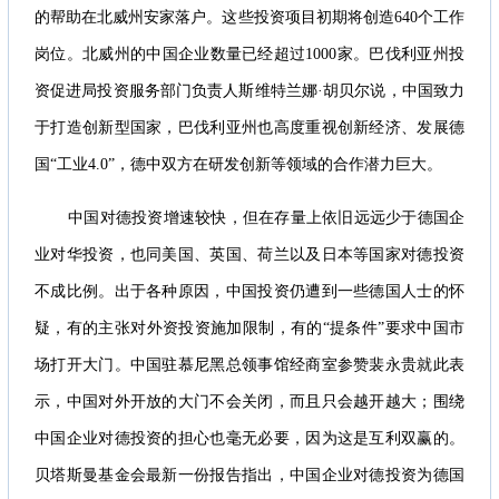
的帮助在北威州安家落户。这些投资项目初期将创造640个工作
岗位。北威州的中国企业数量已经超过1000家。巴伐利亚州投
资促进局投资服务部门负责人斯维特兰娜·胡贝尔说，中国致力
于打造创新型国家，巴伐利亚州也高度重视创新经济、发展德
国“工业4.0”，德中双方在研发创新等领域的合作潜力巨大。
中国对德投资增速较快，但在存量上依旧远远少于德国企
业对华投资，也同美国、英国、荷兰以及日本等国家对德投资
不成比例。出于各种原因，中国投资仍遭到一些德国人士的怀
疑，有的主张对外资投资施加限制，有的“提条件”要求中国市
场打开大门。中国驻慕尼黑总领事馆经商室参赞裴永贵就此表
示，中国对外开放的大门不会关闭，而且只会越开越大；围绕
中国企业对德投资的担心也毫无必要，因为这是互利双赢的。
贝塔斯曼基金会最新一份报告指出，中国企业对德投资为德国