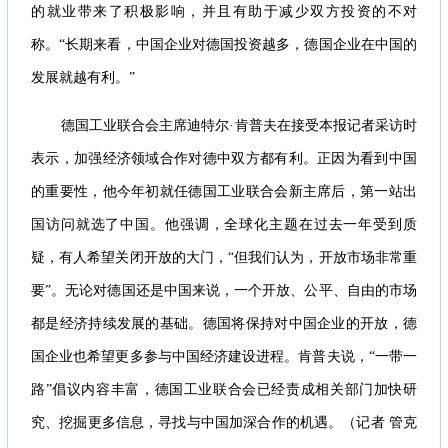
的就业带来了积极影响，并且有助于减少双方投资的不对
称。“长期来看，中国企业对德国投资越多，德国企业在中国的
发展就越有利。”
德国工业联合会主席迪特尔·肯普夫在接受本报记者采访时
表示，加强经济领域合作对德中双方都有利。正因为看到中国
的重要性，他今年初就任德国工业联合会新主席后，第一站出
国访问就选了中国。他强调，全球化主题在过去一年受到质
疑，有人希望关闭开放的大门，“但我们认为，开放市场非常重
要”。无论对德国还是中国来说，一个开放、公平、自由的市场
都是经济持续发展的基础。德国将保持对中国企业的开放，德
国企业也希望更多参与中国经济建设进程。肯普夫说，“一带一
路”倡议内容丰富，德国工业联合会已经责成相关部门加快研
究、挖掘更多信息，寻找与中国加深合作的机遇。（记者 管克