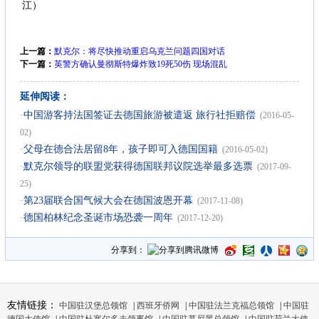
江）
上一篇：
默克尔：将尽快推动重启乌克兰问题四国对话
下一篇：
英警方确认曼彻斯特爆炸致19死50伤 现场混乱
延伸阅读：
·
中国游客持法国签证去德国旅游被遣返 旅行社拒赔偿
(2016-05-
02)
·
父母在德合法居留8年，孩子即可入德国国籍
(2016-05-02)
·
默克尔领导的联盟党获得德国联邦议院选举最多选票
(2017-09-
25)
·
第23届联合国气候大会在德国波恩开幕
(2017-11-08)
·
德国柏林纪念圣诞市场恐袭一周年
(2017-12-20)
分享到：
友情链接：
中国驻汉堡总领馆
|
西班牙侨网
|
中国驻法兰克福总领馆
|
中国驻