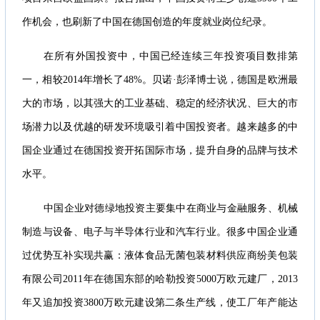
作机会，也刷新了中国在德国创造的年度就业岗位纪录。
在所有外国投资中，中国已经连续三年投资项目数排第
一，相较2014年增长了48%。贝诺·彭泽博士说，德国是欧洲最
大的市场，以其强大的工业基础、稳定的经济状况、巨大的市
场潜力以及优越的研发环境吸引着中国投资者。越来越多的中
国企业通过在德国投资开拓国际市场，提升自身的品牌与技术
水平。
中国企业对德绿地投资主要集中在商业与金融服务、机械
制造与设备、电子与半导体行业和汽车行业。很多中国企业通
过优势互补实现共赢：液体食品无菌包装材料供应商纷美包装
有限公司2011年在德国东部的哈勒投资5000万欧元建厂，2013
年又追加投资3800万欧元建设第二条生产线，使工厂年产能达