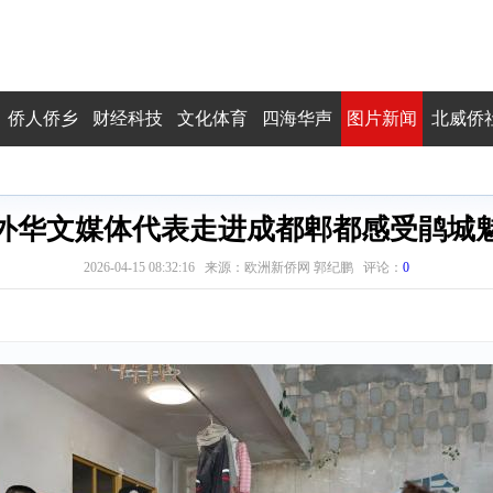
侨人侨乡
财经科技
文化体育
四海华声
图片新闻
北威侨
外华文媒体代表走进成都郫都感受鹃城
2026-04-15 08:32:16 来源：欧洲新侨网 郭纪鹏 评论：
0