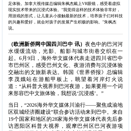
足体验。加拿大视传媒总编辑朱枫杰戴上VR眼镜，感受着虚拟
现实技术带来的沉浸式体验。“我觉得这样的技术体验非常好，
用游戏的形式，让儿童从小接触最新的技术，培养孩子们对科技
的兴趣和爱好，就会对孩子的发展产生积极的影响。”朱枫杰
说。
（欧洲新侨网中国四川巴中 讯）
夜色中的巴河河
水缓缓流动，光影、船影与城市街巷交织在一
起。6月9日，海外华文媒体代表走进四川省巴中
市巴州区，感受巴州文化、夜游消费与沉浸体验
交融出的文旅新表达。韩国《世界侨报》总编辑
李茂娥站在游船甲板上，眺望着河岸灯火说
道：“从科普大视界到巴河夜游，如果要用一个词
来形容巴中文旅体验，我想说‘沉浸感’。”
当日，“2026海外华文媒体川渝行——聚焦成渝地
区双城经济圈建设”联合参访活动来到巴中。来自
19个国家和地区的28家海外华文媒体代表先后参
访恩阳区科普大视界，观摩巴州区巴河夜游项