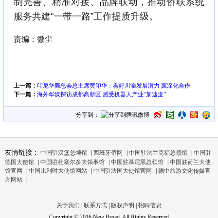
制完善、精准对接、品牌联动，推动侨联系统
服务共建“一带一路”工作提质升级。
责编：微尘
上一篇：
印尼华裔总会总主席黄印华：看好川渝发展潜力 冀深化合作
下一篇：
海外华媒探访成都高新区 感受机器人产业“加速度”
分享到：
友情链接：
中国驻汉堡总领馆
|
西班牙侨网
|
中国驻法兰克福总领馆
|
中国驻
德国大使馆
|
中国驻杜塞尔多夫领事馆
|
中国驻慕尼黑总领馆
|
中国驻荷兰大使
馆官网
|
中国比利时大使馆网站
|
中国驻法国大使馆官网
|
德中旅游文化传媒官
方网站
|
关于我们
|
联系方式
|
版权声明
|
招聘信息
Copyright © 2016 New Broad, All Rights Reserved