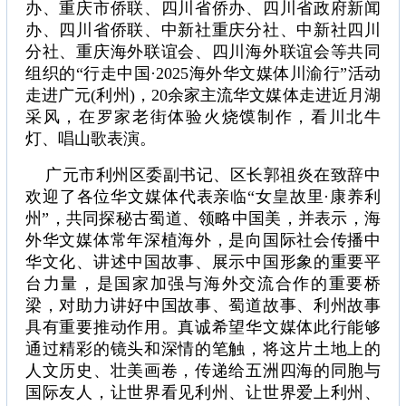
办、重庆市侨联、四川省侨办、四川省政府新闻
办、四川省侨联、中新社重庆分社、中新社四川
分社、重庆海外联谊会、四川海外联谊会等共同
组织的“行走中国·2025海外华文媒体川渝行”活动
走进广元(利州)，20余家主流华文媒体走进近月湖
采风，在罗家老街体验火烧馍制作，看川北牛
灯、唱山歌表演。
广元市利州区委副书记、区长郭祖炎在致辞中
欢迎了各位华文媒体代表亲临“女皇故里·康养利
州”，共同探秘古蜀道、领略中国美，并表示，海
外华文媒体常年深植海外，是向国际社会传播中
华文化、讲述中国故事、展示中国形象的重要平
台力量，是国家加强与海外交流合作的重要桥
梁，对助力讲好中国故事、蜀道故事、利州故事
具有重要推动作用。真诚希望华文媒体此行能够
通过精彩的镜头和深情的笔触，将这片土地上的
人文历史、壮美画卷，传递给五洲四海的同胞与
国际友人，让世界看见利州、让世界爱上利州、