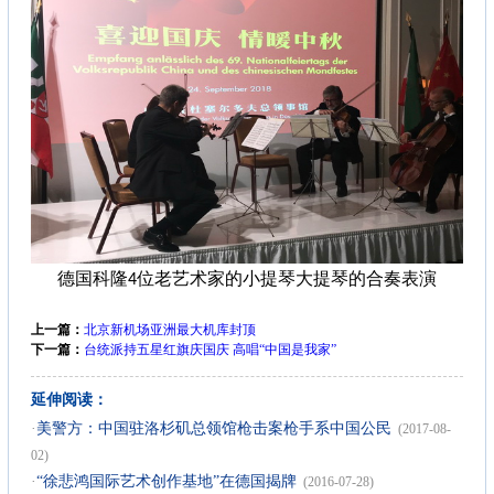
德国科隆4位老艺术家的小提琴大提琴的合奏表演
上一篇：
北京新机场亚洲最大机库封顶
下一篇：
台统派持五星红旗庆国庆 高唱“中国是我家”
延伸阅读：
·
美警方：中国驻洛杉矶总领馆枪击案枪手系中国公民
(2017-08-
02)
·
“徐悲鸿国际艺术创作基地”在德国揭牌
(2016-07-28)