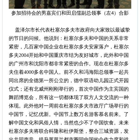
参加招待会的男嘉宾们和田启儒副总领事（左4）合影
盖泽尔市长代表杜塞尔多夫市政府向大家致以最诚挚
的节日的问候。他说到：杜塞尔多夫和中国的关系非常
紧密，几百家中国企业在杜塞尔多夫安家落户，杜塞尔
多夫2004开始和中国重庆市结为友好城市，此外和中国
的广州市和沈阳市都非常紧密的合作。现在在杜塞尔多
夫住着4000多名中国人。前不久和冯海阳总领事一起共
同出席的全德第一所公立的，德中双语幼儿园正式开园
仪式；
还有
北威州刚刚举行的，首次中国作为主宾国的
舞蹈博览会，所有这一切都体现了双方人文交流的一种
体现。此外他对一周前在杜塞尔多夫市政厅广场举行的
中国节，记忆优新。中国节上数万名游客慕名前来。了
解中国文化和风俗人情，当然也少不了中国饮食。未来
杜塞尔多夫将联合科隆和杜伊斯堡，整合三城资源，发
出共同声音，提升莱茵兰都市圈同中国的合作力度和战