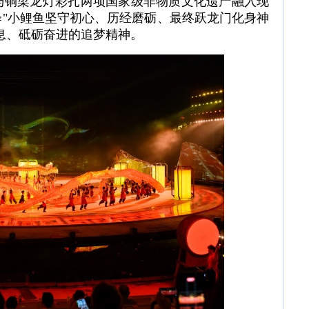
与铜梁龙灯彩扎两项国家级非物质文化遗产融入现
"小鲤鱼坚守初心、历经磨砺、最终跃龙门化身神
息、砥砺奋进的追梦精神。