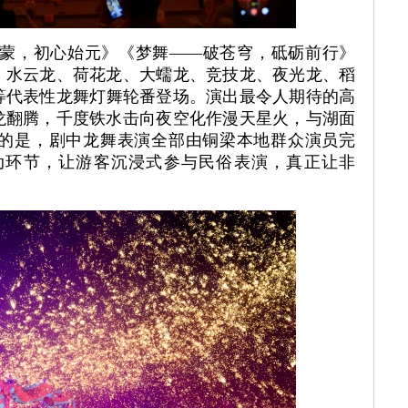
蒙，初心始元》《梦舞——破苍穹，砥砺前行》
，水云龙、荷花龙、大蠕龙、竞技龙、夜光龙、稻
等代表性龙舞灯舞轮番登场。演出最令人期待的高
龙翻腾，千度铁水击向夜空化作漫天星火，与湖面
的是，剧中龙舞表演全部由铜梁本地群众演员完
动环节，让游客沉浸式参与民俗表演，真正让非