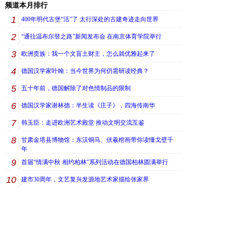
频道本月排行
1
400年明代古堡“活”了 太行深处的古建奇迹走向世界
2
“通往温布尔登之路”新闻发布会 在南京体育学院举行
3
欧洲贵族：我一个文盲土财主，怎么就优雅起来了
4
德国汉学家叶翰：当今世界为何仍需研读经典？
5
五十年前，德国解除了对色情制品的限制
6
德国汉学家谢林德：半生读《庄子》，四海传南华
7
韩玉臣：走进欧洲艺术殿堂 推动文明交流互鉴
8
甘肃金塔县博物馆：东汉铜马、伏羲棺画带你读懂戈壁千
年
9
首届“情满中秋·相约柏林”系列活动在德国柏林圆满举行
10
建市30周年，文艺复兴发源地艺术家描绘张家界