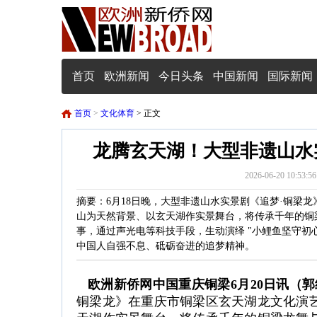
首页
欧洲新闻
今日头条
中国新闻
国际新闻
首页
>
文化体育
> 正文
龙腾玄天湖！大型非遗山水
2026-06-20 1
摘要：6月18日晚，大型非遗山水实景剧《追梦·铜梁
山为天然背景、以玄天湖作实景舞台，将传承千年的铜
事，通过声光电等科技手段，生动演绎 "小鲤鱼坚守初
中国人自强不息、砥砺奋进的追梦精神。
欧洲新侨网中国重庆铜梁6月20日讯（
铜梁龙》在重庆市铜梁区玄天湖龙文化演