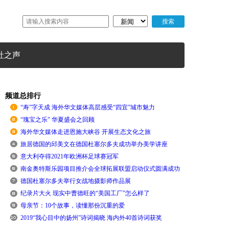
社之声
频道总排行
“寿”字天成 海外华文媒体高层感受“四宜”城市魅力
“瑰宝之乐” 华夏盛会之回顾
海外华文媒体走进恩施大峡谷 开展生态文化之旅
旅居德国的邱美文在德国杜塞尔多夫成功举办美学讲座
意大利夺得2021年欧洲杯足球赛冠军
南金奥特斯乐园项目推介会全球拓展联盟启动仪式圆满成功
德国杜塞尔多夫举行女战地摄影师作品展
纪录片大火 现实中曹德旺的“美国工厂”怎么样了
母亲节：10个故事，读懂那份沉重的爱
2019“我心目中的扬州”诗词揭晓 海内外40首诗词获奖