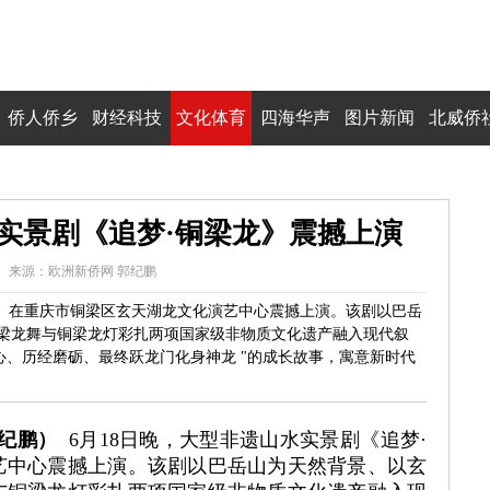
侨人侨乡
财经科技
文化体育
四海华声
图片新闻
北威侨
实景剧《追梦·铜梁龙》震撼上演
0:53:56 来源：欧洲新侨网 郭纪鹏
龙》在重庆市铜梁区玄天湖龙文化演艺中心震撼上演。该剧以巴岳
梁龙舞与铜梁龙灯彩扎两项国家级非物质文化遗产融入现代叙
心、历经磨砺、最终跃龙门化身神龙 "的成长故事，寓意新时代
郭纪鹏）
6月18日晚，大型非遗山水实景剧《追梦·
艺中心震撼上演。该剧以巴岳山为天然背景、以玄