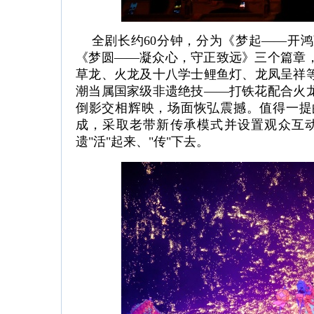
全剧长约60分钟，分为《梦起——开鸿
《梦圆——凝众心，守正致远》三个篇章
草龙、火龙及十八学士鲤鱼灯、龙凤呈祥
潮当属国家级非遗绝技——打铁花配合火
倒影交相辉映，场面恢弘震撼。值得一提
成，采取老带新传承模式并设置观众互
遗"活"起来、"传"下去。