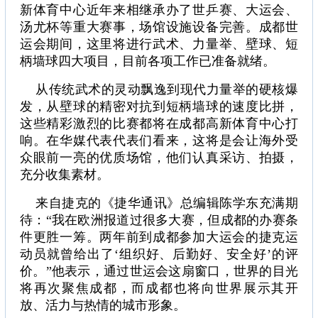
新体育中心近年来相继承办了世乒赛、大运会、
汤尤杯等重大赛事，场馆设施设备完善。成都世
运会期间，这里将进行武术、力量举、壁球、短
柄墙球四大项目，目前各项工作已准备就绪。
从传统武术的灵动飘逸到现代力量举的硬核爆
发，从壁球的精密对抗到短柄墙球的速度比拼，
这些精彩激烈的比赛都将在成都高新体育中心打
响。在华媒代表代表们看来，这将是会让海外受
众眼前一亮的优质场馆，他们认真采访、拍摄，
充分收集素材。
来自捷克的《捷华通讯》总编辑陈学东充满期
待：“我在欧洲报道过很多大赛，但成都的办赛条
件更胜一筹。两年前到成都参加大运会的捷克运
动员就曾给出了‘组织好、后勤好、安全好’的评
价。”他表示，通过世运会这扇窗口，世界的目光
将再次聚焦成都，而成都也将向世界展示其开
放、活力与热情的城市形象。