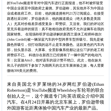
的YouTube频道常常对中国汽车进行正面报道，他不时被怀疑受
中国企业甚至中国政府之雇佣。罗伯逊称，其实他并不为中国企
业或者政府工作。目前，他的频道拥有约21万订阅观众。在接受
路透社采访时，罗伯逊表示，他的频道观众（绝大多数是美国
人）尤其对价格差异感受复杂：即赞叹、又沮丧。我们的评论区
里充斥着这样的留言：真不敢相信政府竟然不允许这辆车在我的
国家销售。 在现场聆听罗伯逊讲解的新西兰退休工程师科德尔
(John Cordell)被一辆深蓝汽车的中型跨界车型所吸引。我先是被
颜色所吸引，但打动我的远不止是车身颜色。这款黄色的汽车内
部，抬头显示器、大屏幕、全景影像系统都让这位77岁的老工程
师赞叹不已。 科德尔在新西兰已经拥有了一辆中国产的电动汽
车：比亚迪Atto3，他对该车的设计赞不绝口。此次，他在妹夫
和儿子的陪同下参加了为期两天的北京车展体验之旅，每人需要
缴纳399美元的费用。
来自美国北卡罗莱纳的34岁网红罗伯逊(Ethan
Robertson)是YouTube频道Wheelsboy车轮哥的联合
创始人之一，这个频道专门向英语观众介绍中国
汽车。在4月24日开幕的北京车展上，罗伯逊带领
外国游客近距离体验中国汽车产业的最新产品。