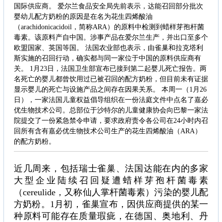
国际供应商。 爱尔兰食品安全局先前表示，达能召回部分批次
婴幼儿配方奶粉的原因是在名为花生四烯酸油
（arachidonicacidoil，简称ARA）的原料中检测到蜡样芽孢杆菌
毒素。该原料产自中国。涉事产品在爱尔兰生产，并出口至多个
欧盟国家、英国等国。 法国农业部也表示，由雀巢和拉克塔利
斯实施的召回行动，确实都与同一家位于中国的原料供应商有
关。 1月23日，法国卫生部宣布已接到第二起婴儿死亡报告。两
名死亡的婴儿都曾饮用过已被召回的配方奶粉，但目前未有证据
显示婴儿的死亡与设施产品之间存在因果关系。 本周一（1月26
日），一家法国儿童权益倡导组织在一份法庭文件中点名了嘉必
优生物技术公司。总部位于沙特尔的儿童健康协会向巴黎一家法
院提交了一份紧急禁令申请，要求政府责令各公司在24小时内召
回所有含有嘉必优生物技术公司生产的花生四烯酸油（ARA）
的配方奶粉。
近几周来，包括瑞士雀巢、法国达能在内的多家
大型企业陆续召回疑遭蜡样芽孢杆菌毒素
（cereulide，又称仙人掌杆菌毒素）污染的婴儿配
方奶粉。1月初，雀巢宣布，因供应商提供的某一
种原料可能存在质量瑕疵，在德国、奥地利、丹