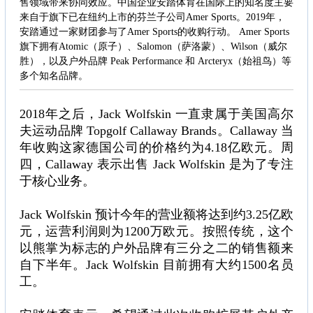
售领域带来协同效应。中国企业安踏体育在国际上的知名度主要
来自于旗下已在纽约上市的芬兰子公司Amer Sports。2019年，
安踏通过一家财团参与了Amer Sports的收购行动。 Amer Sports
旗下拥有Atomic（原子）、Salomon（萨洛蒙）、Wilson（威尔
胜），以及户外品牌 Peak Performance 和 Arcteryx（始祖鸟）等
多个知名品牌。
2018年之后，Jack Wolfskin 一直隶属于美国高尔
夫运动品牌 Topgolf Callaway Brands。Callaway 当
年收购这家德国公司的价格约为4.18亿欧元。周
四，Callaway 表示出售 Jack Wolfskin 是为了专注
于核心业务。
Jack Wolfskin 预计今年的营业额将达到约3.25亿欧
元，运营利润则为1200万欧元。按照传统，这个
以熊掌为标志的户外品牌有三分之二的销售额来
自下半年。Jack Wolfskin 目前拥有大约1500名员
工。