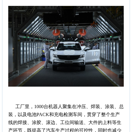
工厂里，1000台机器人聚集在冲压、焊装、涂装、总
装，以及电池PACK和充电检测车间，贯穿了整个生产
线的焊接、涂胶、滚边、工位间输送、大件的上料等生
产环节，既提高了汽车生产过程的可控性，同时也减少