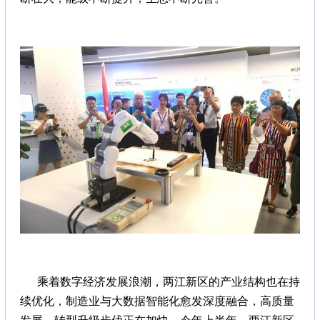
乘着数字经济发展浪潮，两江新区的产业结构也在持
续优化，制造业与大数据智能化愈发深度融合，高质量