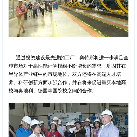
通过投资建设最先进的工厂，奥特斯将进一步满足全
球市场对于高性能计算模组不断增长的需求，巩固其在
半导体产业链中的市场地位。双方还将在高端人才培
养、科研创新方面加强合作，并在将来促进重庆本地高
校与奥地利、德国等国院校之间的合作。