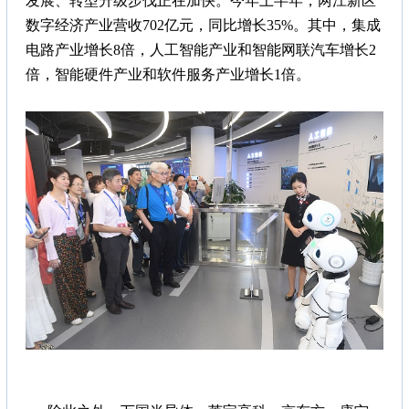
发展、转型升级步伐正在加快。今年上半年，两江新区
数字经济产业营收702亿元，同比增长35%。其中，集成
电路产业增长8倍，人工智能产业和智能网联汽车增长2
倍，智能硬件产业和软件服务产业增长1倍。