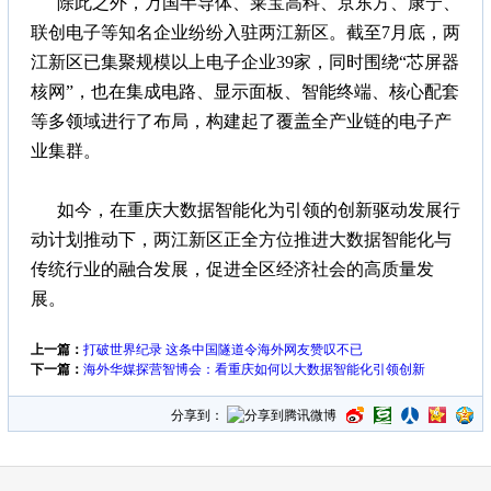
除此之外，万国半导体、莱宝高科、京东方、康宁、
联创电子等知名企业纷纷入驻两江新区。截至7月底，两
江新区已集聚规模以上电子企业39家，同时围绕“芯屏器
核网”，也在集成电路、显示面板、智能终端、核心配套
等多领域进行了布局，构建起了覆盖全产业链的电子产
业集群。
如今，在重庆大数据智能化为引领的创新驱动发展行
动计划推动下，两江新区正全方位推进大数据智能化与
传统行业的融合发展，促进全区经济社会的高质量发
展。
上一篇：
打破世界纪录 这条中国隧道令海外网友赞叹不已
下一篇：
海外华媒探营智博会：看重庆如何以大数据智能化引领创新
分享到：