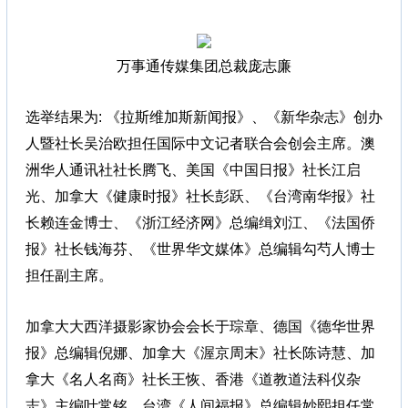
万事通传媒集团总裁庞志廉
选举结果为: 《拉斯维加斯新闻报》、《新华杂志》创办
人暨社长吴治欧担任国际中文记者联合会创会主席。澳
洲华人通讯社社长腾飞、美国《中国日报》社长江启
光、加拿大《健康时报》社长彭跃、《台湾南华报》社
长赖连金博士、《浙江经济网》总编缉刘江、《法国侨
报》社长钱海芬、《世界华文媒体》总编辑勾芍人博士
担任副主席。
加拿大大西洋摄影家协会会长于琮章、德国《德华世界
报》总编辑倪娜、加拿大《渥京周末》社长陈诗慧、加
拿大《名人名商》社长王恢、香港《道教道法科仪杂
志》主编叶常铭、台湾《人间福报》总编辑妙熙担任常